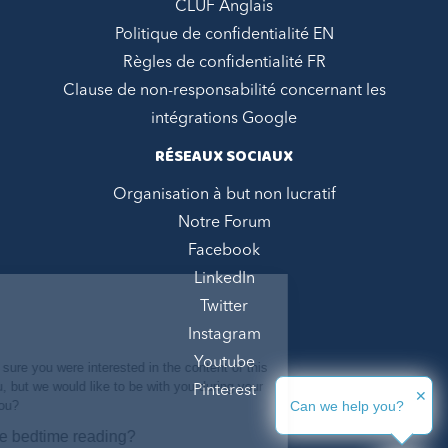
CLUF Anglais
Politique de confidentialité EN
Règles de confidentialité FR
Clause de non-responsabilité concernant les
intégrations Google
RÉSEAUX SOCIAUX
Organisation à but non lucratif
Notre Forum
Facebook
LinkedIn
Hi, we are
Twitter
Cookies !
Instagram
We waited until we were sure you were
Youtube
interested in the content of this site before
bothering you, but we would like to be with you during your visit... Is
Pinterest
✕
that OK with you?
Can we help you?
Would you like some bedtime reading?